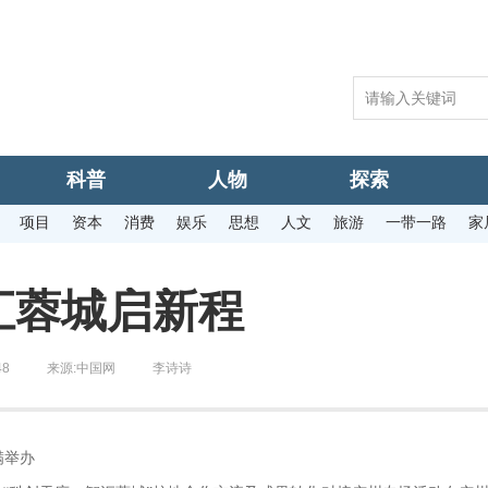
科普
人物
探索
项目
资本
消费
娱乐
思想
人文
旅游
一带一路
家
汇蓉城启新程
48
来源:
中国网
李诗诗
满举办