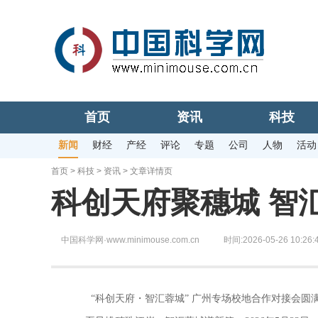
首页
资讯
科技
新闻
财经
产经
评论
专题
公司
人物
活动
首页
>
科技
>
资讯
> 文章详情页
科创天府聚穗城 智
中国科学网·www.minimouse.com.cn
时间:2026-05-26 10:26:
“科创天府・智汇蓉城” 广州专场校地合作对接会圆