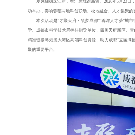
夏风拂穗珠江岸，智汇蓉城谱新篇。2026年5月23
功举办，奏响蓉穗两地科创联动、校地融合、人才集聚的
本次活动是“才聚天府・筑梦成都”“蓉漂人才荟”城
学、成都市科学技术局担任指导单位，四川天府新区、青
精准链接粤港澳大湾区高端科创资源，助力成都“立园满
聚的重要平台。