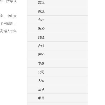
州中山大学成
宏观
微观
公室、中山大
专栏
地协同创新，
政经
、高端人才集
财经
产经
评论
专题
公司
人物
活动
项目