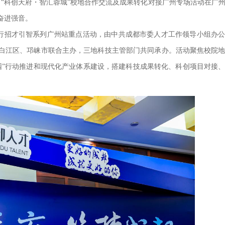
日，“科创天府・智汇蓉城”校地合作交流及成果转化对接广州专场活动在广
奋进强音。
市行招才引智系列广州站重点活动，由中共成都市委人才工作领导小组办
白江区、邛崃市联合主办，三地科技主管部门共同承办。活动聚焦校院
园”行动推进和现代化产业体系建设，搭建科技成果转化、科创项目对接