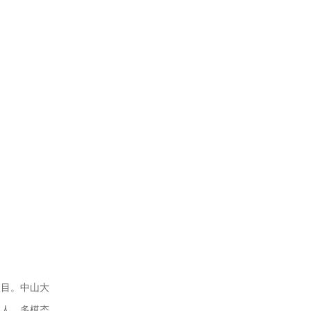
项目。中山大
器人、多模态