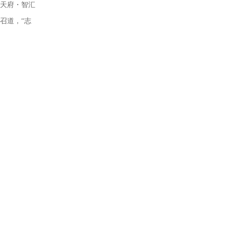
创天府・智汇
召道，“志