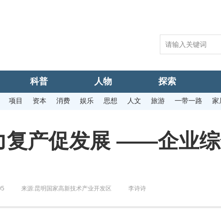
科普
人物
探索
项目
资本
消费
娱乐
思想
人文
旅游
一带一路
家
力复产促发展 ——企业
05
来源:
昆明国家高新技术产业开发区
李诗诗