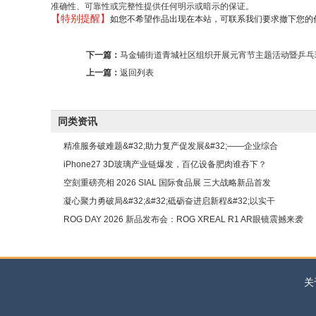
准确性、可靠性或完整性提供任何明示或暗示的保证。
【特别提醒】
如您不希望作品出现在本站，可联系我们要求撤下您的作品。邮箱 
下一篇：
马金铺街道青城社区组织开展元宵节主题活动暨乒乓
上一篇：
返回列表
同类资讯
精准服务破难题&#32;助力复产促发展&#32;——企业综合
iPhone27 3D玻璃产业链爆发，百亿设备肥肉谁吞下？
空刻重磅亮相 2026 SIAL 国际食品展 三大战略新品首发
凝心聚力勇破局&#32;&#32;砥砺奋进启新程&#32;以实干
ROG DAY 2026 新品发布会：ROG XREAL R1 AR眼镜震撼来袭
关