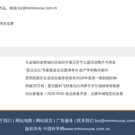
biz@minimouse.com.cn
球友谊赛
马金铺街道青城社区组织开展元宵节主题活动暨乒乓球友
“原点论坛”专家圆桌会议圆满举办 政产学研教共探AI
昆明高新区企业综合服务部发布2026年度第一期初级职称
突破20万例！爱尔眼科飞秒激光白内障手术引领精准智能新
玩出骄傲来！2026 ROG 新品装备齐发，点燃羊城电竞狂欢夜
于我们 | 网站地图 | 网站留言 | 广告服务 | 联系我们 biz@minimouse.com.
版权所有 中国科学网www.minimouse.com.cn