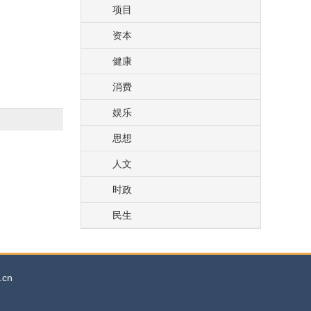
项目
资本
健康
消费
娱乐
思想
人文
时政
民生
cn