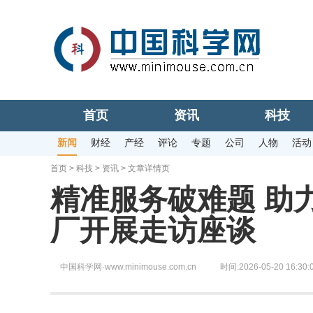
首页
资讯
科技
新闻
财经
产经
评论
专题
公司
人物
活动
首页
>
科技
>
资讯
> 文章详情页
精准服务破难题 助
厂开展走访座谈
中国科学网·www.minimouse.com.cn
时间:2026-05-20 16:30: