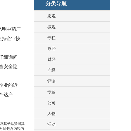
分类导航
宏观
微观
昆明中药厂
专栏
支持企业恢
政经
仔细询问
财经
查安全隐
产经
评论
企业的诉
专题
产达产、
公司
人物
站及其子站赞同其
活动
对所包含内容的