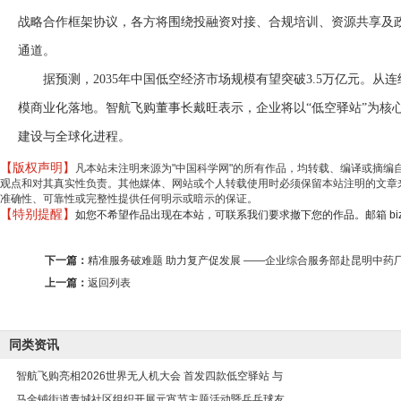
战略合作框架协议，各方将围绕投融资对接、合规培训、资源共享及
通道。
据预测，2035年中国低空经济市场规模有望突破3.5万亿元。
模商业化落地。智航飞购董事长戴旺表示，企业将以“低空驿站”为核
建设与全球化进程。
【版权声明】
凡本站未注明来源为"中国科学网"的所有作品，均转载、编译或摘
观点和对其真实性负责。其他媒体、网站或个人转载使用时必须保留本站注明的文章来
准确性、可靠性或完整性提供任何明示或暗示的保证。
【特别提醒】
如您不希望作品出现在本站，可联系我们要求撤下您的作品。邮箱 biz@min
下一篇：
精准服务破难题 助力复产促发展 ——企业综合服务部赴昆明中药
上一篇：
返回列表
同类资讯
智航飞购亮相2026世界无人机大会 首发四款低空驿站 与
马金铺街道青城社区组织开展元宵节主题活动暨乒乓球友