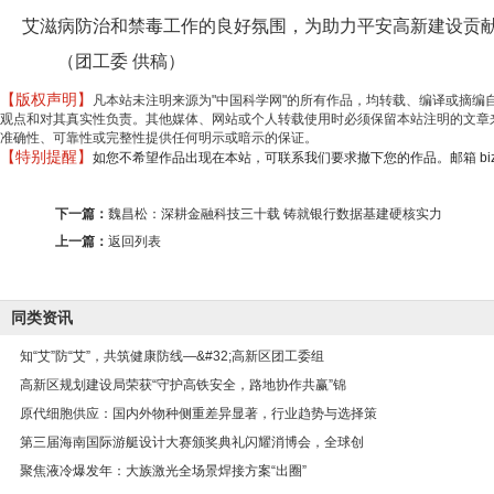
艾滋病防治和禁毒工作的良好氛围，为助力平安高新建设贡
（团工委 供稿）
【版权声明】
凡本站未注明来源为"中国科学网"的所有作品，均转载、编译或摘
观点和对其真实性负责。其他媒体、网站或个人转载使用时必须保留本站注明的文章来
准确性、可靠性或完整性提供任何明示或暗示的保证。
【特别提醒】
如您不希望作品出现在本站，可联系我们要求撤下您的作品。邮箱 biz@min
下一篇：
魏昌松：深耕金融科技三十载 铸就银行数据基建硬核实力
上一篇：
返回列表
同类资讯
知“艾”防“艾”，共筑健康防线—&#32;高新区团工委组
高新区规划建设局荣获“守护高铁安全，路地协作共赢”锦
原代细胞供应：国内外物种侧重差异显著，行业趋势与选择策
第三届海南国际游艇设计大赛颁奖典礼闪耀消博会，全球创
聚焦液冷爆发年：大族激光全场景焊接方案“出圈”