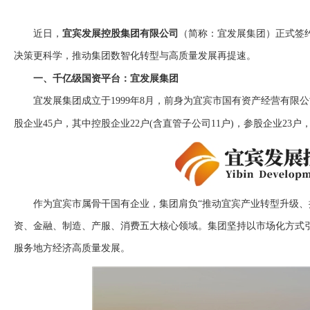
宜宾发展控股集团有限公司
近日，
（简称：宜发展集团）正式签
决策更科学，推动集团数智化转型与高质量发展再提速。
一、千亿级国资平台：宜发展集团
宜发展集团成立于1999年8月，前身为宜宾市国有资产经营有限
股企业45户，其中控股企业22户(含直管子公司11户)，参股企业23户，合
作为宜宾市属骨干国有企业，集团肩负“推动宜宾产业转型升级、
资、金融、制造、产服、消费五大核心领域。集团坚持以市场化方式
服务地方经济高质量发展。