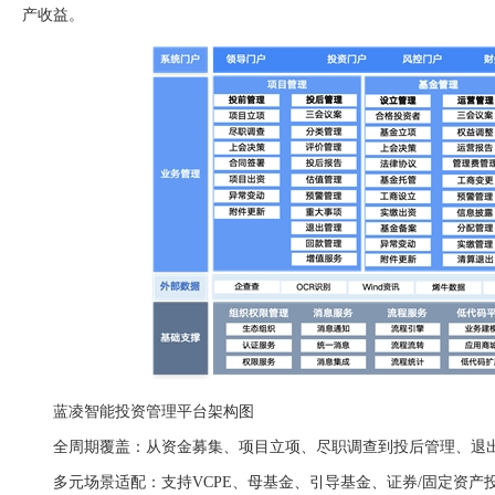
产收益。
蓝凌智能投资管理平台架构图
全周期覆盖：从资金募集、项目立项、尽职调查到投后管理、退
多元场景适配：支持VCPE、母基金、引导基金、证券/固定资产