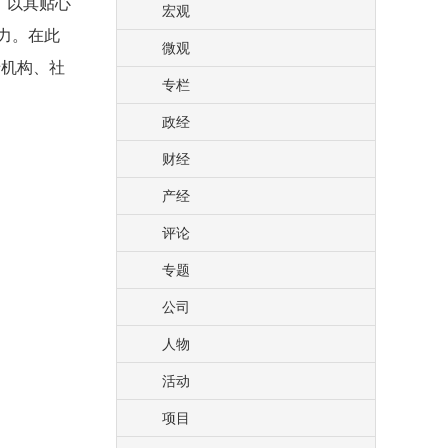
，以其贴心
宏观
力。在此
微观
老机构、社
专栏
政经
财经
产经
评论
专题
公司
人物
活动
项目