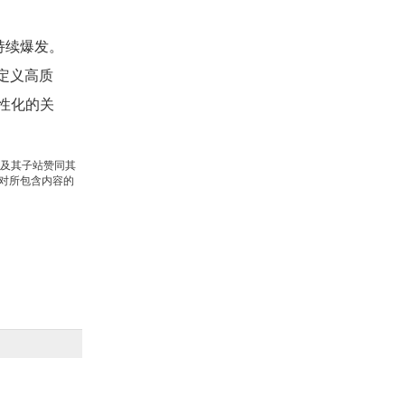
持续爆发。
定义高质
性化的关
站及其子站赞同其
对所包含内容的