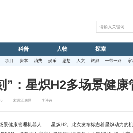
科普
人物
探索
项目
资本
消费
娱乐
思想
人文
旅游
一带一路
家
刻”：星炽H2多场景健
05
来源:
互联网
李诗诗
场景健康管理机器人——星炽H2。此次发布标志着星炽动力的