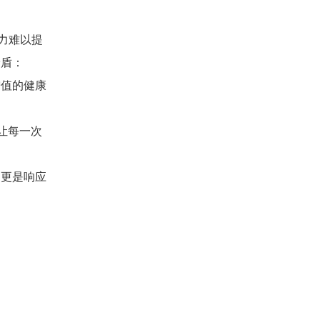
力难以提
矛盾：
增值的健康
让每一次
，更是响应