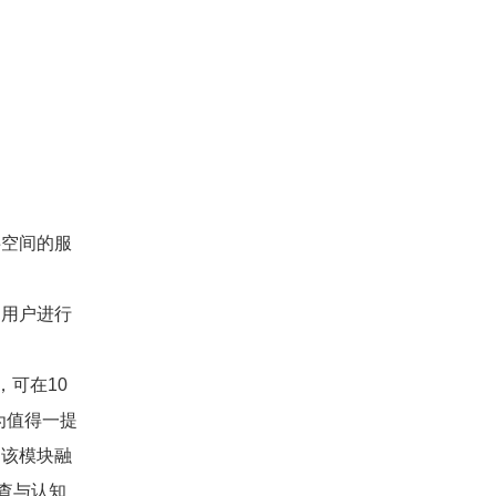
共空间的服
名用户进行
，可在10
为值得一提
。该模块融
查与认知