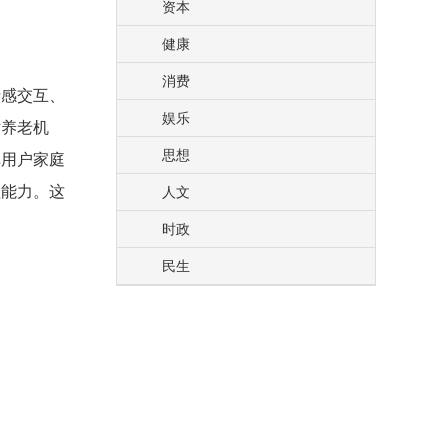
资本
健康
消费
情感交互、
娱乐
对养老机
思想
单用户家庭
盖能力。这
人文
时政
民生