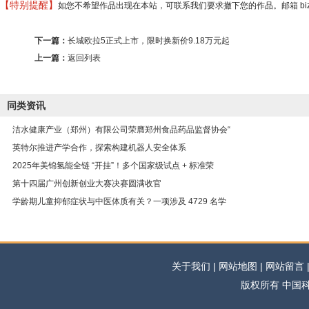
【特别提醒】
如您不希望作品出现在本站，可联系我们要求撤下您的作品。邮箱 biz@min
下一篇：
长城欧拉5正式上市，限时换新价9.18万元起
上一篇：
返回列表
同类资讯
洁水健康产业（郑州）有限公司荣膺郑州食品药品监督协会“
英特尔推进产学合作，探索构建机器人安全体系
2025年美锦氢能全链 “开挂”！多个国家级试点 + 标准荣
第十四届广州创新创业大赛决赛圆满收官
学龄期儿童抑郁症状与中医体质有关？一项涉及 4729 名学
关于我们 | 网站地图 | 网站留言 | 
版权所有 中国科学网