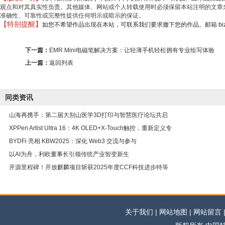
观点和对其真实性负责。其他媒体、网站或个人转载使用时必须保留本站注明的文章来
准确性、可靠性或完整性提供任何明示或暗示的保证。
【特别提醒】
如您不希望作品出现在本站，可联系我们要求撤下您的作品。邮箱 biz@min
下一篇：
EMR Mini电磁笔解决方案：让轻薄手机轻松拥有专业绘写体验
上一篇：
返回列表
同类资讯
山海再携手：第二届大别山医学3D打印与智慧医疗论坛共启
XPPen Artist Ultra 16：4K OLED+X-Touch触控，重新定义专
BYDFi 亮相 KBW2025：深化 Web3 交流与参与
以AI为舟，利欧董事长引领传统产业智变新生
开源里程碑！开放麒麟项目斩获2025年度CCF科技进步特等
关于我们 | 网站地图 | 网站留言 | 