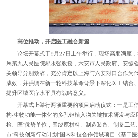
高位推动，开启医工融合新篇
论坛开幕式于9月27日上午举行，现场高朋满座
属第九
人民
医院郝永强教授，六安市
人民
政府
、安徽
关
领导
分别致辞，充分肯定以上海与六安对口合作为
成效，并强调在新一轮科技革命背景下深化医工结合、
提升区域医疗水
平
具有战略意义。
开幕式上举行两项
重要
的项目启动仪式：一是工
构-生物功能一体化的多孔钽植入物关键技术研发与应
检、医”优势单位，围绕原材料、制造装备、制备工艺
市“科技创新行动计划”国内科技合作领域项目《基于医