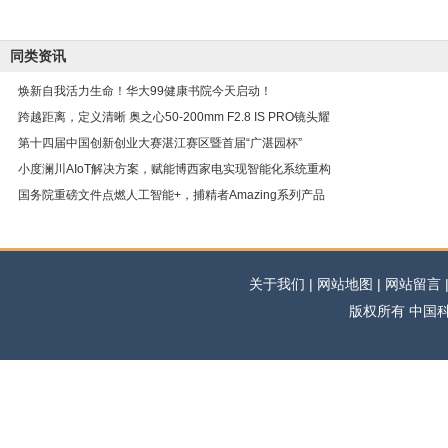
同类资讯
焕新自我活力生命！华大99健康书院今天启动！
跨越距离，定义清晰 奥之心50-200mm F2.8 IS PRO镜头耀
第十四届中国创新创业大赛湛江赛区暨首届“广湛园杯”
小度澜川AIoT解决方案，赋能博西家电实现智能化系统重构
国务院重磅文件点燃人工智能+，捕精者Amazing系列产品
关于我们 | 网站地图 | 网站留言 | 
版权所有 中国科学网