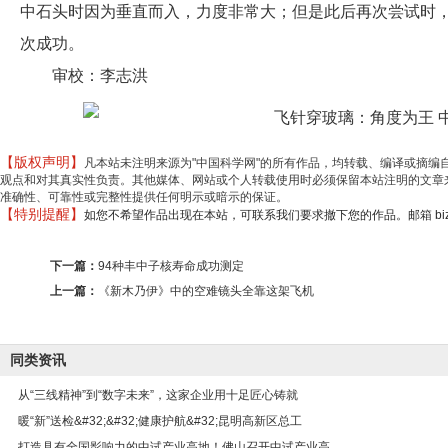
中石头时因为垂直而入，力度非常大；但是此后再次尝试时
次成功。
审校：李志洪
【版权声明】
凡本站未注明来源为"中国科学网"的所有作品，均转载、编译或摘
观点和对其真实性负责。其他媒体、网站或个人转载使用时必须保留本站注明的文章来
准确性、可靠性或完整性提供任何明示或暗示的保证。
【特别提醒】
如您不希望作品出现在本站，可联系我们要求撤下您的作品。邮箱 biz@min
下一篇：
94种丰中子核寿命成功测定
上一篇：
《新木乃伊》中的空难镜头全靠这架飞机
同类资讯
从“三线精神”到“数字未来”，这家企业用十足匠心铸就
暖“新”送检&#32;&#32;健康护航&#32;昆明高新区总工
打造具有全国影响力的中试产业高地！佛山召开中试产业高