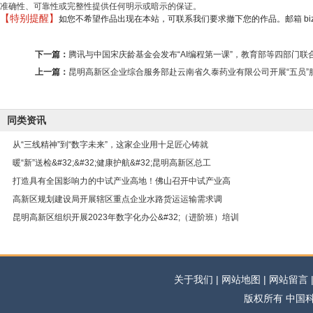
准确性、可靠性或完整性提供任何明示或暗示的保证。
【特别提醒】
如您不希望作品出现在本站，可联系我们要求撤下您的作品。邮箱 biz@min
下一篇：
腾讯与中国宋庆龄基金会发布“AI编程第一课”，教育部等四部门联
上一篇：
昆明高新区企业综合服务部赴云南省久泰药业有限公司开展“五员”
同类资讯
从“三线精神”到“数字未来”，这家企业用十足匠心铸就
暖“新”送检&#32;&#32;健康护航&#32;昆明高新区总工
打造具有全国影响力的中试产业高地！佛山召开中试产业高
高新区规划建设局开展辖区重点企业水路货运运输需求调
昆明高新区组织开展2023年数字化办公&#32;（进阶班）培训
关于我们 | 网站地图 | 网站留言 | 
版权所有 中国科学网