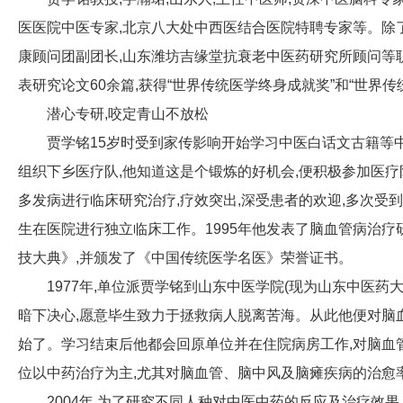
医医院中医专家,北京八大处中西医结合医院特聘专家等。除
康顾问团副团长,山东潍坊吉缘堂抗衰老中医药研究所顾问等
表研究论文60余篇,获得“世界传统医学终身成就奖”和“世界
潜心专研,咬定青山不放松
贾学铭15岁时受到家传影响开始学习中医白话文古籍等中
组织下乡医疗队,他知道这是个锻炼的好机会,便积极参加医疗队
多发病进行临床研究治疗,疗效突出,深受患者的欢迎,多次受
生在医院进行独立临床工作。1995年他发表了脑血管病治疗
技大典》,并颁发了《中国传统医学名医》荣誉证书。
1977年,单位派贾学铭到山东中医学院(现为山东中医
暗下决心,愿意毕生致力于拯救病人脱离苦海。从此他便对脑
始了。学习结束后他都会回原单位并在住院病房工作,对脑血
位以中药治疗为主,尤其对脑血管、脑中风及脑瘫疾病的治愈
2004年,为了研究不同人种对中医中药的反应及治疗效