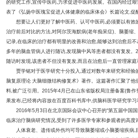
的研究工作,宣传中医药,力求促进中医药发展。在国内经过艰苦
表了《弘扬中医瑰宝促进人体健康的临床体会》长篇论文,促
想要让人们更好了解中医药、认可中医药,必须要以有效
治疗前后对比的方法,对阿尔茨海默病(老年痴呆症)、脑萎
记录,在临床的治疗都有明显的改善和治愈,能够达到治愈后不
多年的脑血管病人进行随访,发现脑中风等患者都没有复发。2
随访时发现,该患者不但没有复发,而且在治愈后一直管理家庭
贾学铭对于医学研究十分投入,通过对数年来研究和经验的
脑复原理论 大脑细微结构修复术》著作。这篇著作汇聚了他
料,被广泛引用。2015年4月已在山东省版权局注册备案(鲁作登字2
果发布,已经将内容放在百度百科书库中,供脑科医学研究学
2016年5月3日在北京国际会议中心召开的“第五届中
临床治疗脑病研究情况,受到了许多医学专家和参观者的高度
人体衰老、遗传或外伤均可导致脑萎缩或小脑萎缩疾病,