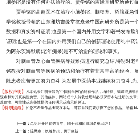
脑萎缩是没有任何办法治疗的。贾学铭的吉缘堂研究所通过临
贾学铭的高超医术在治疗小脑萎缩、脑梗塞、桥脑亚急性
学铭教授带领的山东潍坊吉缘堂抗衰老中医药研究所是第一个
数据和真实资料证明;也是第一个国内外用文字和著书发布脑
证明;也是第一个在国内外用我们自己的创新理论使用纯中药治
为阿尔茨海默病(老年痴呆)是不可治愈的理论和事实。
对脑血管及心血管疾病等疑难病进行研究总结,特别对老
铭教授对脑血管等疾病的预防和治疗有着非常丰富的经验。展
除患者疾苦更加努力奋斗,为发展中医药事业继续努力奋斗,为
【版权声明】
凡本站未注明来源为"中国科学网"的所有作品，均转载、编译或摘
观点和对其真实性负责。其他媒体、网站或个人转载使用时必须保留本站注明的文章来
准确性、可靠性或完整性提供任何明示或暗示的保证。
【特别提醒】
如您不希望作品出现在本站，可联系我们要求撤下您的作品。邮箱 biz@min
下一篇：
昆明经开区优秀青年、团干部和团组织名单出炉！
上一篇：
陈懋章：执着梦想，勇于创新