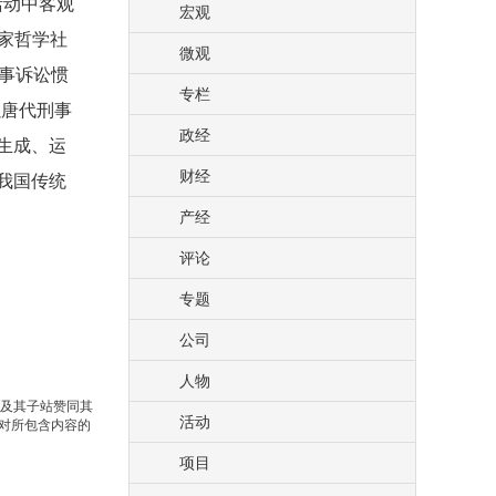
活动中客观
宏观
国家哲学社
微观
刑事诉讼惯
专栏
以唐代刑事
政经
生成、运
财经
我国传统
产经
评论
专题
公司
人物
站及其子站赞同其
活动
对所包含内容的
项目