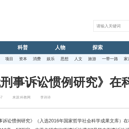
科普
人物
探索
项目
资本
消费
娱乐
思想
人文
旅游
一带一路
家
代刑事诉讼惯例研究》在
57
来源:
科教网
李诗诗
刑事诉讼惯例研究》（入选2016年国家哲学社会科学成果文库）